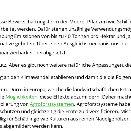
asse Bewirtschaftungsform der Moore. Pflanzen wie Schil
arbeitet werden. Dafür stehen unzählige Verwendungsmög
bung Emissionen von bis zu 40 Tonnen pro Hektar und Ja
ernative geboten. Über einen Ausgleichsmechanismus dur
inanzierbarkeit herabgesetzt.
utz. Aber es gibt noch weitere natürliche Anpassungen, d
ng an den Klimawandel etablieren und damit die die Folg
n. Dürre in Europa, welche die landwirtschaftlichen Ertr
ele
Möglichkeiten
, diese Effekte abzumildern. Daher mache
ablierung von
Agroforstsystemen
. Agroforstsysteme haben
chützen und gleichzeitig die Ernte zu diversifizieren. Mi
ig für Schädlinge wie Kulturen aus reinen Nadelgehölzen. 
s abgemildert werden kann.