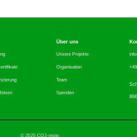
n
Über uns
Ko
ung
Unsere Projekte
inf
rtifikate
Organisation
+49
nzierung
Team
Sch
 Reisen
Spenden
866
© 2025 CO2-regio