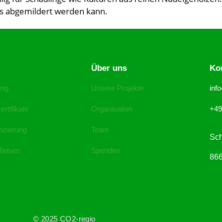
s abgemildert werden kann.
n
Über uns
Ko
ung
Unsere Projekte
inf
rtifikate
Organisation
+49
nzierung
Team
Sch
 Reisen
Spenden
866
© 2025 CO2-regio