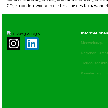
CO
zu binden, wodurch die Ursache des Klimawandel
2
Informatione
Moorschutzplan
Regionale Klimaze
Treibhausgasbila
Klimabeitrag für