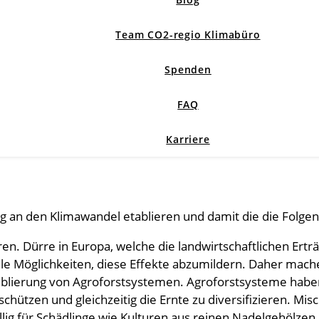
Team CO2-regio Klimabüro
Spenden
FAQ
Karriere
ng an den Klimawandel etablieren und damit die die Folg
n. Dürre in Europa, welche die landwirtschaftlichen Ertr
ele Möglichkeiten, diese Effekte abzumildern. Daher mach
ablierung von Agroforstsystemen. Agroforstsysteme haben
chützen und gleichzeitig die Ernte zu diversifizieren. Mi
ig für Schädlinge wie Kulturen aus reinen Nadelgehölzen. 